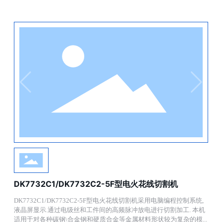
DK7732C1/DK7732C2-5F型电火花线切割机
DK7732C1/DK7732C2-5F型电火花线切割机采用电脑编程控制系统,
液晶屏显示.通过电级丝和工件间的高频脉冲放电进行切割加工. 本机
适用于对各种碳钢\合金钢和硬质合金等金属材料形状较为复杂的模...